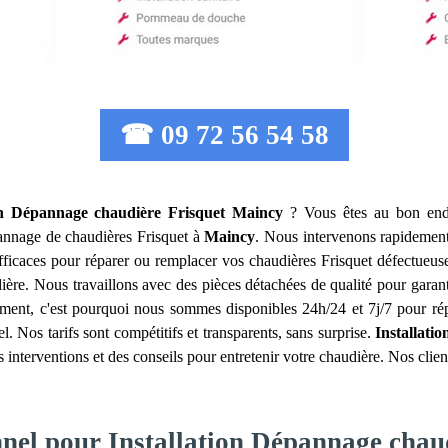
☎ 09 72 56 54 58
ion Dépannage chaudière Frisquet
Maincy
? Vous êtes au bon endr
dépannage de chaudières Frisquet à
Maincy
. Nous intervenons rapidement
efficaces pour réparer ou remplacer vos chaudières Frisquet défectueus
dière. Nous travaillons avec des pièces détachées de qualité pour gara
ent, c'est pourquoi nous sommes disponibles 24h/24 et 7j/7 pour rép
l. Nos tarifs sont compétitifs et transparents, sans surprise.
Installati
 interventions et des conseils pour entretenir votre chaudière. Nos clien
nnel pour Installation Dépannage chau